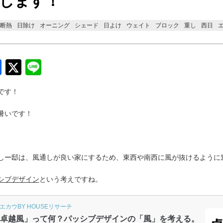
します！
断熱
日除け
オーニング
シェード
日よけ
ウェイト
ブロック
重し
西日
Facebook
Twitter
Line
です！
暑いです！
しー邸は、風通しが良い家にするため、東西や南西に風が抜けるように
シブデザイン
という考えですね。
エカウBY HOUSEリサーチ
卓越風」って何？パッシブデザインの「風」を考える。