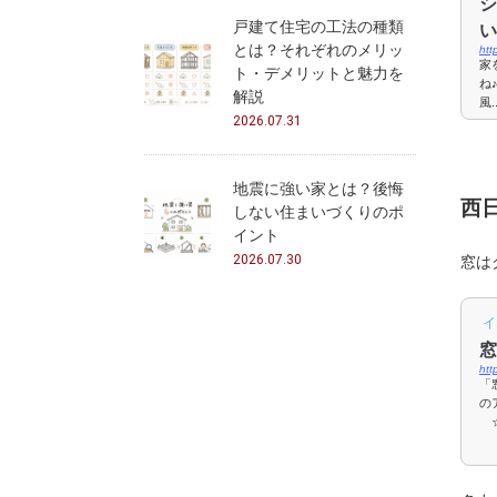
シ
戸建て住宅の工法の種類
い
とは？それぞれのメリッ
htt
家
ト・デメリットと魅力を
ね
解説
風..
2026.07.31
地震に強い家とは？後悔
西
しない住まいづくりのポ
イント
2026.07.30
窓は
イ
窓
htt
「
の
☆