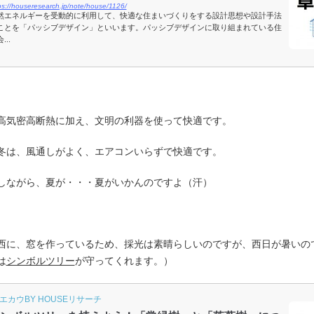
ps://houseresearch.jp/note/house/1126/
然エネルギーを受動的に利用して、快適な住まいづくりをする設計思想や設計手法
ことを「パッシブデザイン」といいます。パッシブデザインに取り組まれている住
...
高気密高断熱に加え、文明の利器を使って快適です。
冬は、風通しがよく、エアコンいらずで快適です。
しながら、夏が・・・夏がいかんのですよ（汗）
西に、窓を作っているため、採光は素晴らしいのですが、西日が暑いの
は
シンボルツリー
が守ってくれます。）
エカウBY HOUSEリサーチ