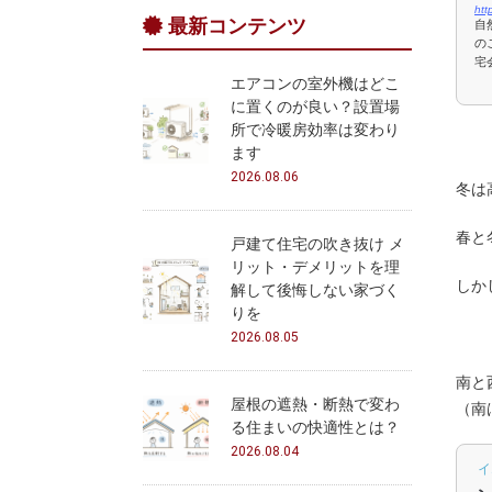
htt
最新コンテンツ
自
の
宅会
エアコンの室外機はどこ
に置くのが良い？設置場
所で冷暖房効率は変わり
ます
2026.08.06
冬は
春と
戸建て住宅の吹き抜け メ
リット・デメリットを理
しか
解して後悔しない家づく
りを
2026.08.05
南と
屋根の遮熱・断熱で変わ
（南
る住まいの快適性とは？
2026.08.04
イ