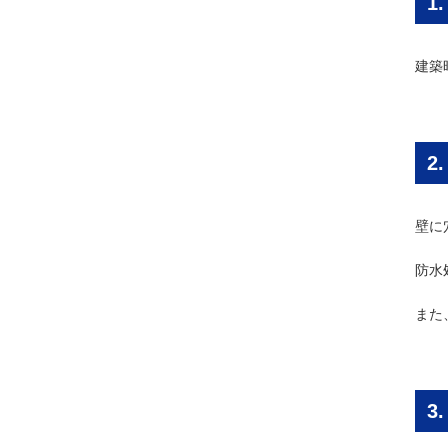
1
建築
2
壁に
防水
また
3