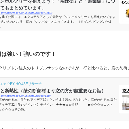
ンボルツリーを植えよう！「常緑樹」と「落葉樹」につ
てもまとめています。
ps://houseresearch.jp/note/house/3163/
を建てた際には、エクステリアとして素敵な「シンボルツリー」を植えたいですよ
♪その名のとおり、家の「シンボル」となってきます。 （モダンリビングのそよ
.
日は強い！強いのです！
クリプトン注入のトリプルサッシなのですが、壁と比べると、
窓の防御
エカウBY HOUSEリサーチ
と断熱性（壁の断熱材より窓の方が超重要なお話）
ps://houseresearch.jp/note/house/140/
窓がわかる本 設計のアイデア32」という本を読んでみました。窓がわかる本:設計
アイデア32【学びポイント】デザイン ★★★☆☆性能 ★☆☆☆☆コスト
☆☆☆☆その他...