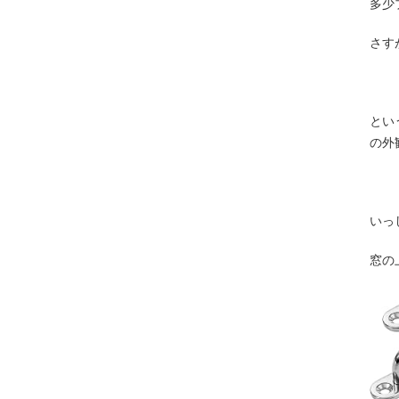
多少
さす
とい
の外
いっ
窓の