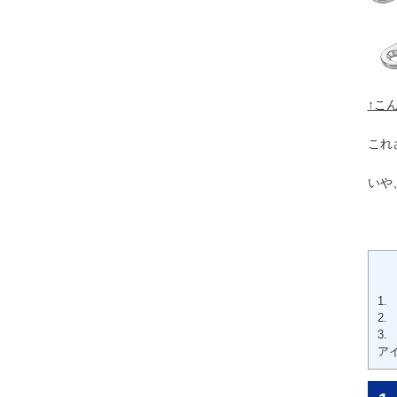
↑こ
これ
いや
1
2
3
ア