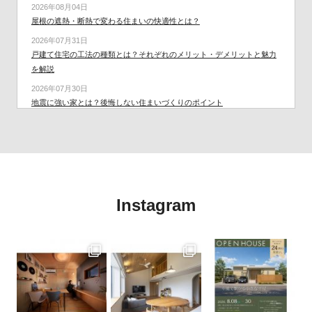
2026年08月04日
屋根の遮熱・断熱で変わる住まいの快適性とは？
2026年07月31日
戸建て住宅の工法の種類とは？それぞれのメリット・デメリットと魅力
を解説
2026年07月30日
地震に強い家とは？後悔しない住まいづくりのポイント
2026年07月29日
「断熱」と「遮熱」は違うもの。快適で省エネな住まいづくりのポイン
ト
2026年07月28日
夏のエアコンを効率よく使うには？快適で電気代も抑えるポイント
Instagram
2026年07月23日
愛媛県の週末住宅イベントのご案内です！2026-07-25(土)～2026-07-
26(日)
2026年07月23日
住宅を購入する人は何歳が多い？年齢別の購入理由と後悔しない家づく
り
2026年07月22日