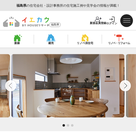
福島県
の住宅会社・設計事務所の住宅施工例や見学会の情報が満載！
新規会員登録
ログイン
福島県
新築
建売
リノベ済
住宅
リノベ・
リフォーム