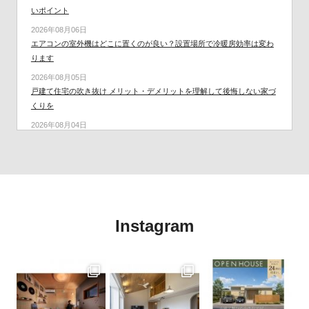
いポイント
2026年08月06日
エアコンの室外機はどこに置くのが良い？設置場所で冷暖房効率は変わ
ります
2026年08月05日
戸建て住宅の吹き抜け メリット・デメリットを理解して後悔しない家づ
くりを
2026年08月04日
屋根の遮熱・断熱で変わる住まいの快適性とは？
2026年07月31日
戸建て住宅の工法の種類とは？それぞれのメリット・デメリットと魅力
を解説
2026年07月30日
地震に強い家とは？後悔しない住まいづくりのポイント
Instagram
2026年07月29日
「断熱」と「遮熱」は違うもの。快適で省エネな住まいづくりのポイン
ト
2026年07月28日
夏のエアコンを効率よく使うには？快適で電気代も抑えるポイント