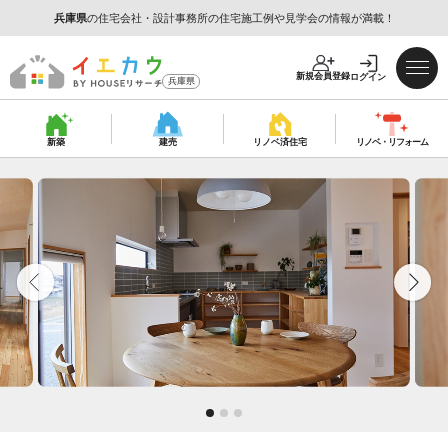
兵庫県
の住宅会社・設計事務所の住宅施工例や見学会の情報が満載！
新規会員登録
ログイン
兵庫県
新築
建売
リノベ済
住宅
リノベ・
リフォーム