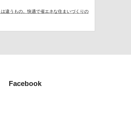
」は違うもの。快適で省エネな住まいづくりの
率よく使うには？快適で電気代も抑えるポイン
トのご案内です！2026-07-25(土)～2026-
Facebook
は何歳が多い？年齢別の購入理由と後悔しない
快適に暮らすための6つのポイント