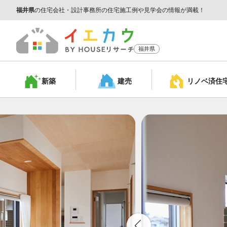
福井県
の住宅会社・設計事務所の住宅施工例や見学会の情報が満載！
福井県
新築
建売
リノベ済
住