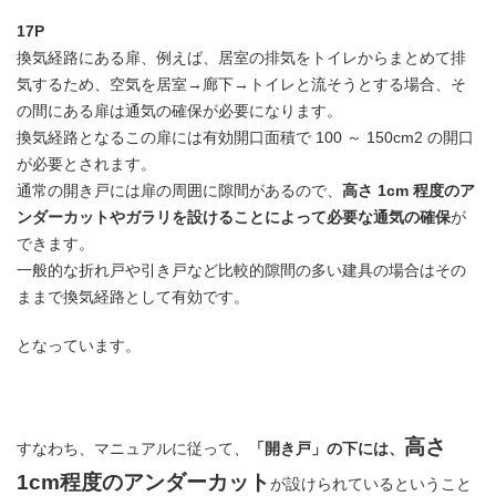
17P
換気経路にある扉、例えば、居室の排気をトイレからまとめて排
気するため、空気を居室→廊下→トイレと流そうとする場合、そ
の間にある扉は通気の確保が必要になります。
換気経路となるこの扉には有効開口面積で 100 ～ 150cm2 の開口
が必要とされます。
通常の開き戸には扉の周囲に隙間があるので、
高さ 1cm 程度のア
ンダーカットやガラリを設けることによって必要な通気の確保
が
できます。
一般的な折れ戸や引き戸など比較的隙間の多い建具の場合はその
ままで換気経路として有効です。
となっています。
高さ
すなわち、マニュアルに従って、
「開き戸」の下には、
1cm程度のアンダーカット
が設けられているということ