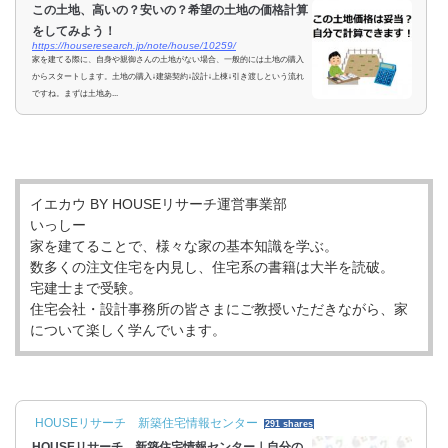
この土地、高いの？安いの？希望の土地の価格計算
をしてみよう！
https://houseresearch.jp/note/house/10259/
家を建てる際に、自身や親御さんの土地がない場合、一般的には土地の購入
からスタートします。土地の購入↓建築契約↓設計↓上棟↓引き渡しという流れ
ですね。まずは土地あ...
イエカウ BY HOUSEリサーチ運営事業部
いっしー
家を建てることで、様々な家の基本知識を学ぶ。
数多くの注文住宅を内見し、住宅系の書籍は大半を読破。
宅建士まで受験。
住宅会社・設計事務所の皆さまにご教授いただきながら、家
について楽しく学んでいます。
HOUSEリサーチ 新築住宅情報センター
291 shares
HOUSEリサーチ 新築住宅情報センター｜自分の