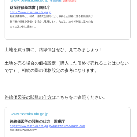
www.rosenka.nta.go.jp
6 tweets
208 users
財産評価基準書｜国税庁
https://www.rosenka.nta.go.jp
財産評価基準は、相続、遺贈又は贈与により取得した財産に係る相続税及び
贈与税の財産を評価する場合に適用します。ただし、法令で別段の定めのあ
るもの及び別に通達す...
土地を買う前に、路線価はぜひ、見てみましょう！
土地を売る場合の価格設定（購入した価格で売れることは少ない
です）、相続の際の価格設定の参考になります。
路線価図等の閲覧の仕方
はこちらをご参照ください。
www.rosenka.nta.go.jp
路線価図等の閲覧の仕方｜国税庁
https://www.rosenka.nta.go.jp/docs/howtobrowse.htm
路線価図等の閲覧の仕方