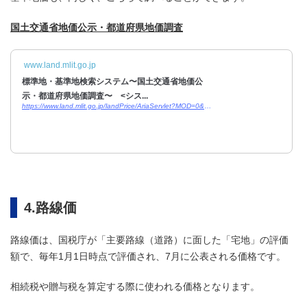
国土交通省地価公示・都道府県地価調査
www.land.mlit.go.jp
標準地・基準地検索システム〜国土交通省地価公
示・都道府県地価調査〜 <シス...
https://www.land.mlit.go.jp/landPrice/AriaServlet?MOD=0&TYP=0
4.路線価
路線価は、国税庁が「主要路線（道路）に面した「宅地」の評価
額で、毎年1月1日時点で評価され、7月に公表される価格です。
相続税や贈与税を算定する際に使われる価格となります。