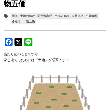
物五価
地価
土地の値段
固定資産税
土地の価格
実勢価格
公示価格
路線価
一物五価
Facebook
Twitter
Line
当たり前のことですが
家を建てるためには
「土地」
が必要です！