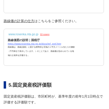
路線価の計算の仕方
はこちらをご参照ください。
www.rosenka.nta.go.jp
11 users
路線価図の説明｜国税庁
https://www.rosenka.nta.go.jp/docs/ref_prcf.htm
路線価は、路線(道路）に面する標準的な宅地の１平方メートル当たりの価額
（千円単位で表示しています。）のことであり、路線価が定められている地
域の土地等を評価する...
5.固定資産税評価額
固定資産税評価額は、市区町村が、基準年度の前年1月1日時点で
評価する評価額です。