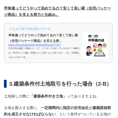
坪単価ってどうやって決めてるの？安くて良い家（住宅パッケー
ジ商品）を支える努力と仕組み。
イエカウBY HOUSEリサーチ
坪単価ってどうやって決めてるの？安くて良い家
（住宅パッケージ商品）を支える努...
https://houseresearch.jp/note/house/7737/
注文住宅の値段（見積もり）って、どうやって決まっていますか？一般的に
は、坪○円という値段（見積もり）が多いように思います。 これ、不思議じ
ゃないですか？本...
3.建築条件付土地取引を行った場合（2-B）
土地探しの際に
「建築条件付き土地」
ってありますよね。
土地を購入する際に、
一定期間内に指定の住宅会社と建築請負契
約を成立させなければならない
、という条件がついている土地の