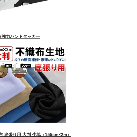
AY強力ハンドタッカー
 底張り用 大判 生地（155cm×2m）