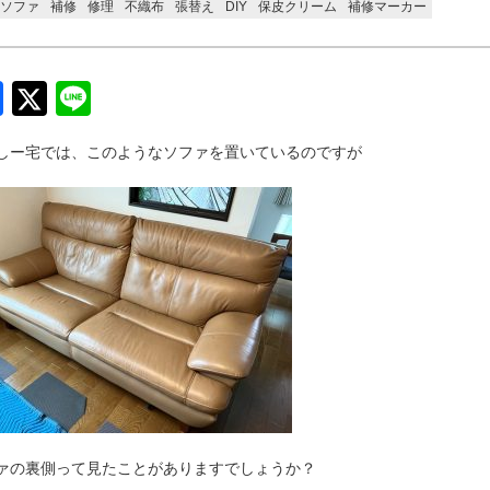
ソファ
補修
修理
不織布
張替え
DIY
保皮クリーム
補修マーカー
Facebook
Twitter
Line
しー宅では、このようなソファを置いているのですが
ァの裏側って見たことがありますでしょうか？