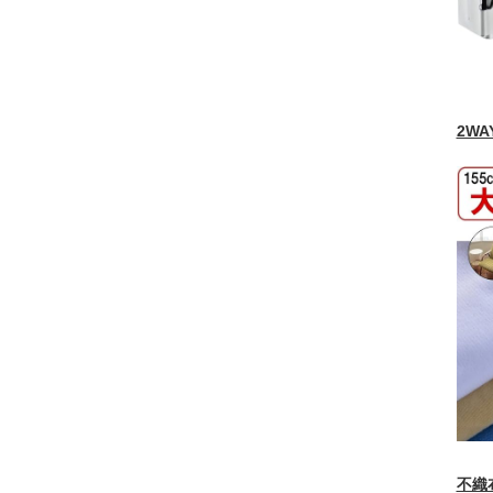
2W
不織布