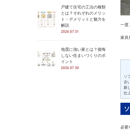
戸建て住宅の工法の種類
とは？それぞれのメリッ
ト・デメリットと魅力を
一度
解説
2026.07.31
家具
地震に強い家とは？後悔
しない住まいづくりのポ
イント
2026.07.30
ソ
古
新
仕
ソ
必要