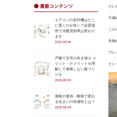
最新コンテンツ
だい
不織
エアコンの室外機はどこ
に置くのが良い？設置場
この
所で冷暖房効率は変わり
ます
冬物
2026.08.06
ウレ
戸建て住宅の吹き抜け メ
リット・デメリットを理
とい
解して後悔しない家づく
りを
2026.08.05
屋根の遮熱・断熱で変わ
る住まいの快適性とは？
2026.08.04