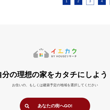
1
2
3
4
自分の理想の家を
カタチにしよう
お住いの、もしくは建築予定の地域を
選択してください
あなたの街へGO!