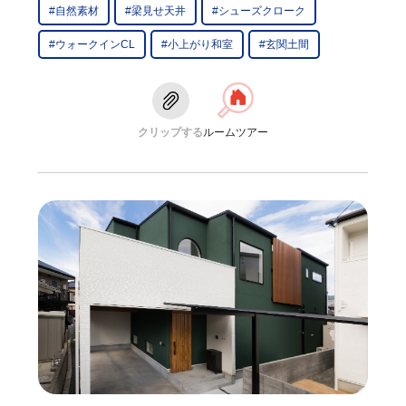
#自然素材
#梁見せ天井
#シューズクローク
#ウォークインCL
#小上がり和室
#玄関土間
クリップする
ルームツアー