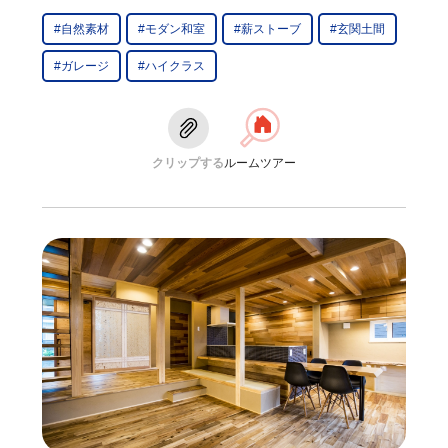
#自然素材
#モダン和室
#薪ストーブ
#玄関土間
#ガレージ
#ハイクラス
クリップする
ルームツアー