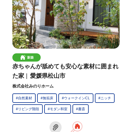
新築
赤ちゃんが舐めても安心な素材に囲まれ
た家
愛媛県松山市
株式会社みのりホーム
#自然素材
#無垢床
#ウォークインCL
#ニッチ
#リビング階段
#モダン和室
#書斎