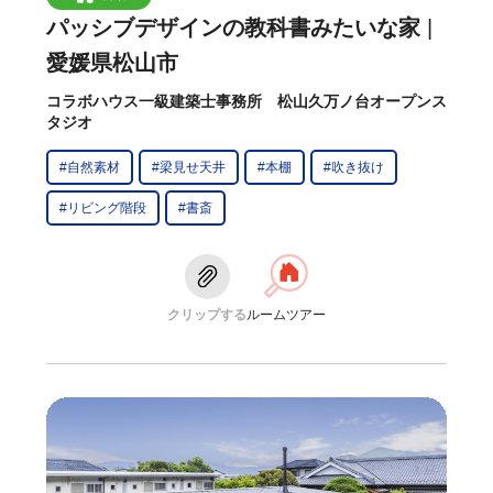
パッシブデザインの教科書みたいな家
愛媛県松山市
コラボハウス一級建築士事務所 松山久万ノ台オープンス
タジオ
#自然素材
#梁見せ天井
#本棚
#吹き抜け
#リビング階段
#書斎
クリップする
ルームツアー