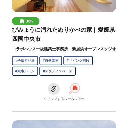
新築
びみょうに汚れたぬりかべの家
愛媛県
四国中央市
コラボハウス一級建築士事務所 新居浜オープンスタジオ
#子供遊び場
#自然素材
#リビング階段
#家事ルーム
#スタディスペース
クリップする
ルームツアー