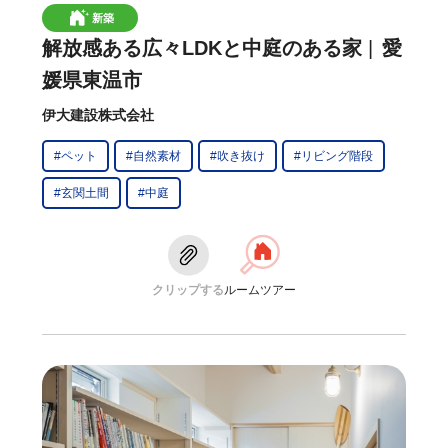
新築
解放感ある広々LDKと中庭のある家
愛
媛県東温市
伊大建設株式会社
#ペット
#自然素材
#吹き抜け
#リビング階段
#玄関土間
#中庭
クリップする
ルームツアー