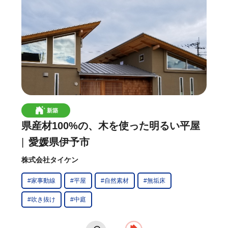
新築
県産材100%の、木を使った明るい平屋
愛媛県伊予市
株式会社タイケン
#家事動線
#平屋
#自然素材
#無垢床
#吹き抜け
#中庭