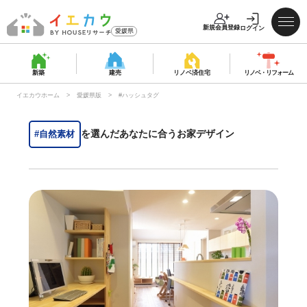
新規会員登録
ログイン
愛媛県
新築
建売
リノベ済
住宅
リノベ・
リフォーム
イエカウホーム
愛媛県版
#ハッシュタグ
を選んだあなたに合うお家デザイン
#自然素材