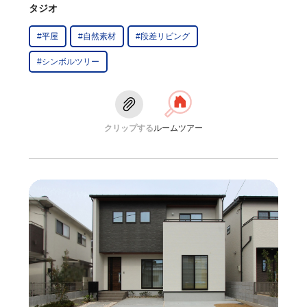
タジオ
#平屋
#自然素材
#段差リビング
#シンボルツリー
クリップする
ルームツアー