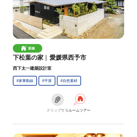
新築
下松葉の家
愛媛県西予市
西下太一建築設計室
#家事動線
#平屋
#自然素材
クリップする
ルームツアー