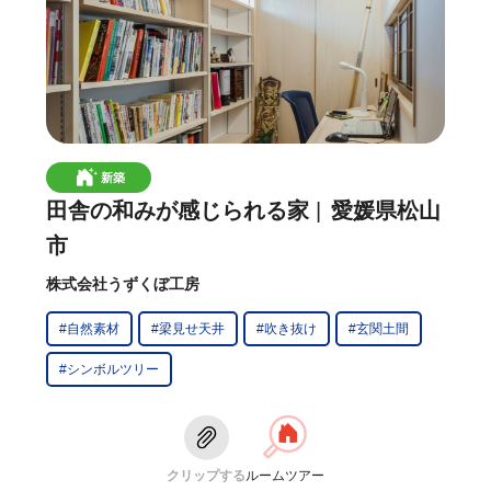
新築
田舎の和みが感じられる家
愛媛県松山
市
株式会社うずくぼ工房
#自然素材
#梁見せ天井
#吹き抜け
#玄関土間
#シンボルツリー
クリップする
ルームツアー