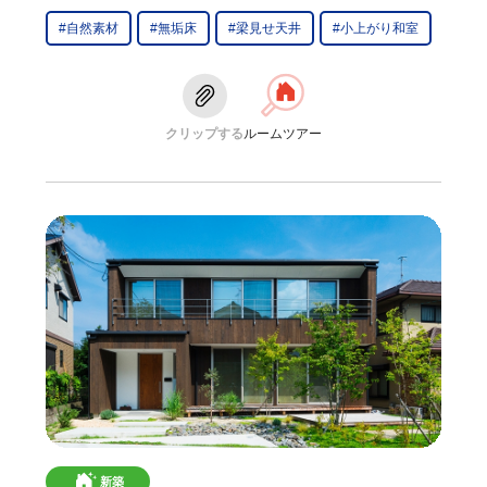
#自然素材
#無垢床
#梁見せ天井
#小上がり和室
クリップする
ルームツアー
新築