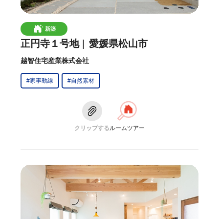
新築
正円寺１号地
愛媛県松山市
越智住宅産業株式会社
#家事動線
#自然素材
クリップする
ルームツアー