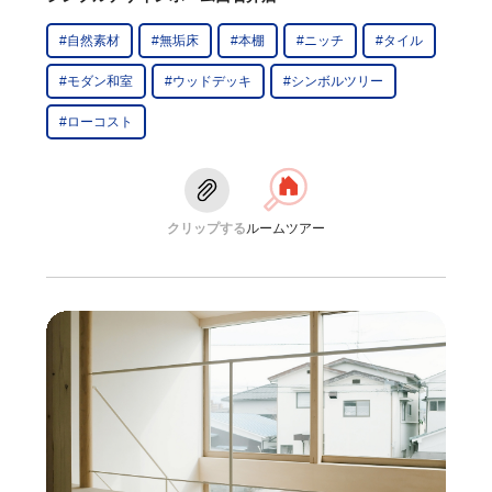
#自然素材
#無垢床
#本棚
#ニッチ
#タイル
#モダン和室
#ウッドデッキ
#シンボルツリー
#ローコスト
クリップする
ルームツアー