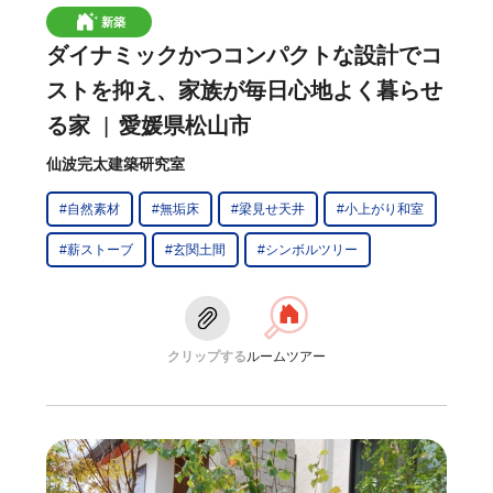
新築
ダイナミックかつコンパクトな設計でコ
ストを抑え、家族が毎日心地よく暮らせ
る家
愛媛県松山市
仙波完太建築研究室
#自然素材
#無垢床
#梁見せ天井
#小上がり和室
#薪ストーブ
#玄関土間
#シンボルツリー
クリップする
ルームツアー