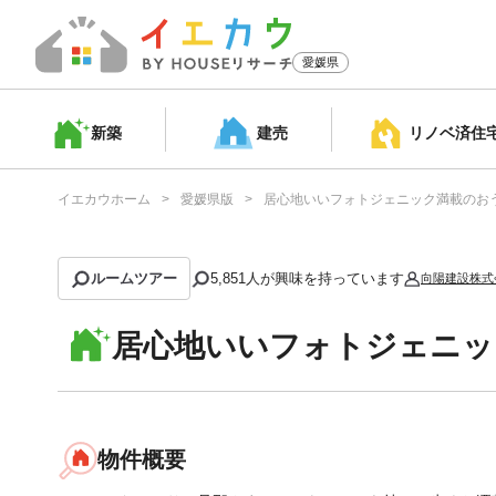
愛媛県
新築
建売
リノベ済
住
イエカウホーム
愛媛県版
居心地いいフォトジェニック満載のお
ルームツアー
5,851
人が興味を持っています
向陽建設株式
居心地いいフォトジェニッ
物件概要