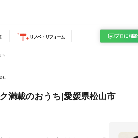
プロに相談
宅
リノベ・
リフォーム
うち
会社
ク満載のおうち|愛媛県松山市