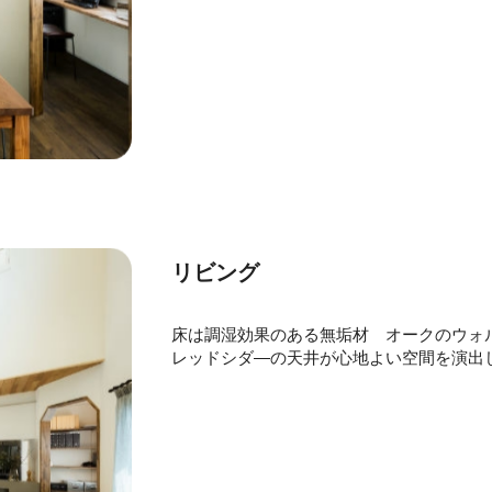
リビング
床は調湿効果のある無垢材 オークのウォ
レッドシダ―の天井が心地よい空間を演出