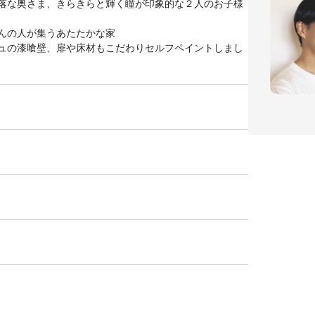
落な奥さま、きらきらと輝く瞳が印象的な２人のお子様
んの人が集うあたたかな家
ュの漆喰壁、扉や床材もこだわりセルフペイントしまし