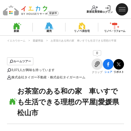
新規会員登録
ログイン
愛媛県
新築
建売
リノベ済
住宅
リノベ・
リフォーム
イエカウホーム
愛媛県版
お茶室のある和の家 車いすでも生活できる理想の平屋
0
ルームツアー
3,071
人が興味を持っています
シェア
リポスト
クリップ
株式会社タイガー不動産・株式会社タイガーホーム
お茶室のある和の家 車いすで
も生活できる理想の平屋|愛媛県
松山市