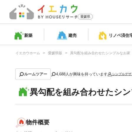
愛媛県
新築
建売
リノベ済
住
イエカウホーム
愛媛県版
異勾配を組み合わせたシンプルなお家
ルームツアー
4,688
人が興味を持っています
シンプルデザ
異勾配を組み合わせたシン
物件概要