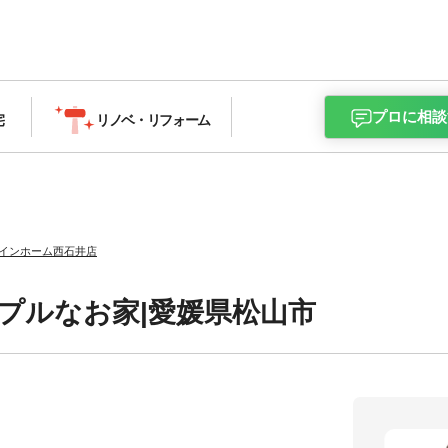
プロに相談
宅
リノベ・
リフォーム
インホーム西石井店
プルなお家|愛媛県松山市