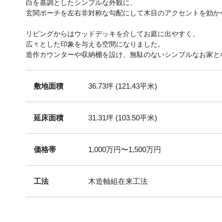
白を基調としたシンプルな外観に、
玄関ポーチを左右非対称な勾配にして木目のアクセントを効か
リビングからはウッドデッキを介してお庭に出やすく、
広々とした印象を与える空間になりました。
造作カウンターや収納棚を設け、無駄のないシンプルなお家と
敷地面積
36.73坪 (121.43平米)
延床面積
31.31坪 (103.50平米)
価格帯
1,000万円〜1,500万円
工法
木造軸組在来工法