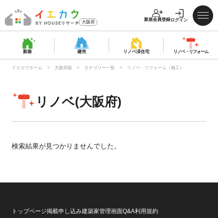
新規会員登録
ログイン
大阪府
新築
建売
リノベ済
住宅
リノベ・
リフォーム
イエカウホーム
大阪府版
カテゴリー一覧
リノベ・リフォーム（施工）
リノベ(大阪府)
検索結果が見つかりませんでした。
トップページ
掲載申し込み
建築家管理画面
Q&A
利用規約