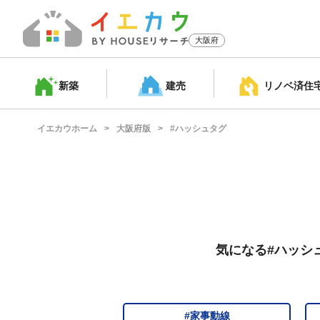
大阪府
新築
建売
リノベ済
住
イエカウホーム
大阪府版
#ハッシュタグ
気になる#ハッシ
#家事動線