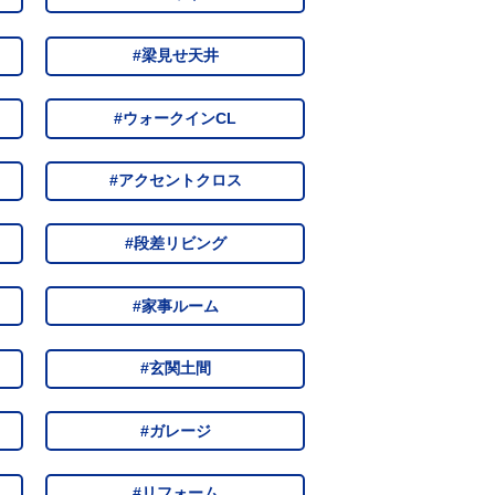
#梁見せ天井
#ウォークインCL
#アクセントクロス
#段差リビング
#家事ルーム
#玄関土間
#ガレージ
#リフォーム