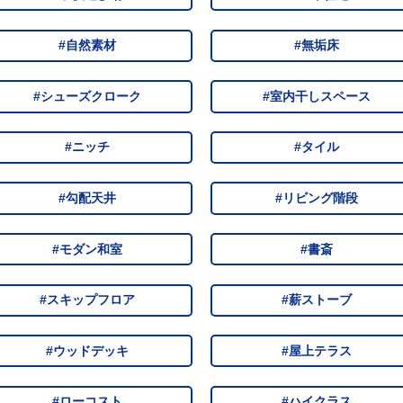
#自然素材
#無垢床
#シューズクローク
#室内干しスペース
#ニッチ
#タイル
#勾配天井
#リビング階段
#モダン和室
#書斎
#スキップフロア
#薪ストーブ
#ウッドデッキ
#屋上テラス
#ローコスト
#ハイクラス