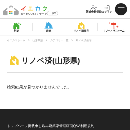
新規会員登録
ログイン
山形県
新築
建売
リノベ済
住宅
リノベ・
リフォーム
イエカウホーム
山形県版
カテゴリー一覧
リノベ済住宅
リノベ済(山形県)
検索結果が見つかりませんでした。
トップページ
掲載申し込み
建築家管理画面
Q&A
利用規約