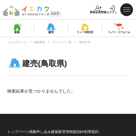
新規会員登録
ログイン
鳥取県
新築
建売
リノベ済
住宅
リノベ・
リフォーム
イエカウホーム
鳥取県版
カテゴリー一覧
建売住宅
建売(鳥取県)
検索結果が見つかりませんでした。
トップページ
掲載申し込み
建築家管理画面
Q&A
利用規約