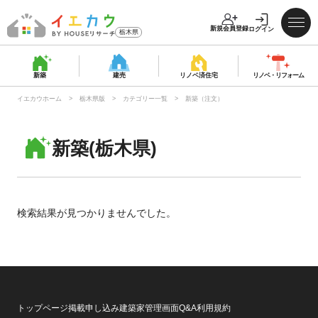
新規会員登録
ログイン
栃木県
新築
建売
リノベ済
住宅
リノベ・
リフォーム
イエカウホーム
栃木県版
カテゴリー一覧
新築（注文）
新築(栃木県)
検索結果が見つかりませんでした。
トップページ
掲載申し込み
建築家管理画面
Q&A
利用規約