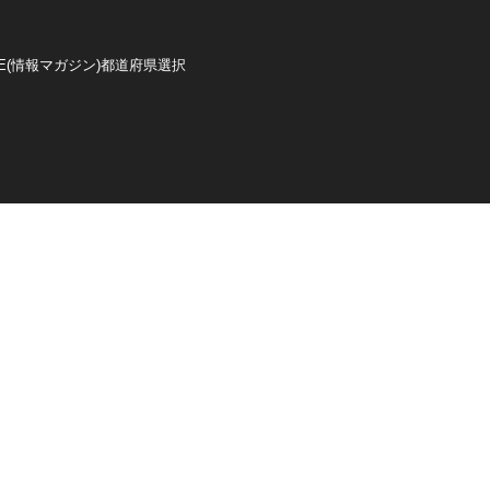
E(情報マガジン)
都道府県選択