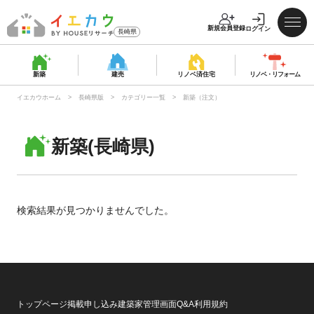
新規会員登録
ログイン
長崎県
新築
建売
リノベ済
住宅
リノベ・
リフォーム
イエカウホーム
長崎県版
カテゴリー一覧
新築（注文）
新築(長崎県)
検索結果が見つかりませんでした。
トップページ
掲載申し込み
建築家管理画面
Q&A
利用規約