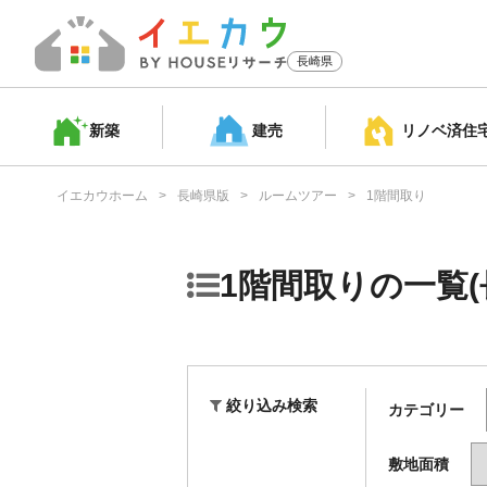
長崎県
新築
建売
リノベ済
住
イエカウホーム
長崎県版
ルームツアー
1階間取り
1階間取りの一覧(
絞り込み検索
カテゴリー
敷地面積