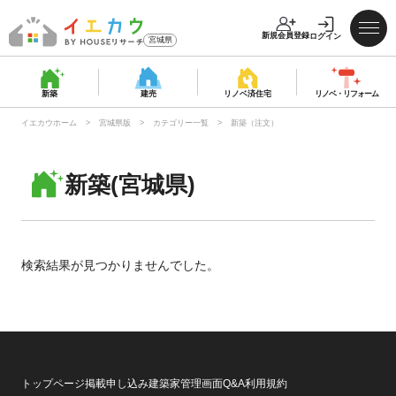
新規会員登録
ログイン
宮城県
新築
建売
リノベ済
住宅
リノベ・
リフォーム
イエカウホーム
宮城県版
カテゴリー一覧
新築（注文）
新築(宮城県)
検索結果が見つかりませんでした。
トップページ
掲載申し込み
建築家管理画面
Q&A
利用規約