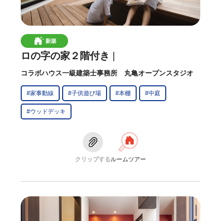
新築
ロの字の家２階付き
コラボハウス一級建築士事務所 丸亀オープンスタジオ
#家事動線
#子供遊び場
#本棚
#中庭
#ウッドデッキ
クリップする
ルームツアー