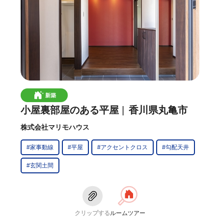
新築
小屋裏部屋のある平屋
香川県丸亀市
株式会社マリモハウス
#家事動線
#平屋
#アクセントクロス
#勾配天井
#玄関土間
クリップする
ルームツアー