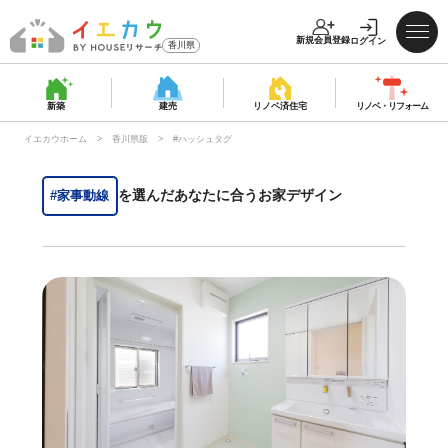
新規会員登録
ログイン
香川県
新築
建売
リノベ済
住宅
リノベ・
リフォーム
イエカウホーム
香川県版
#ハッシュタグ
を選んだあなたに合うお家デザイン
#家事動線