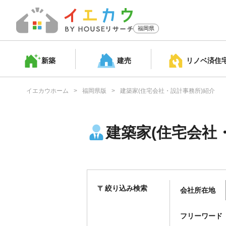
福岡県
新築
建売
リノベ済
住
イエカウホーム
福岡県版
建築家(住宅会社・設計事務所)紹介
建築家(住宅会社
絞り込み検索
会社所在地
フリーワード