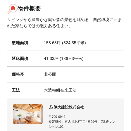
物件概要
リビングから緑豊かな庭や森の景色を眺める、自然環境に囲ま
れた家ならではの魅力ある住まい。
敷地面積
158.68坪 (524.55平米)
延床面積
41.33坪 (136.63平米)
価格帯
非公開
工法
木造軸組在来工法
伊大建設株式会社
〒790-0942
愛媛県松山市古川北3丁目4番29号 第3椿マン
ション102