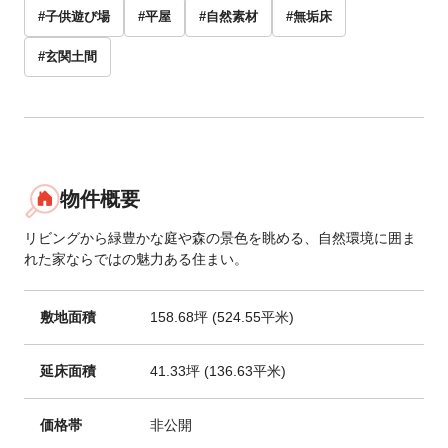
#子供遊び場
#平屋
#自然素材
#無垢床
#玄関土間
物件概要
リビングから緑豊かな庭や森の景色を眺める、自然環境に囲ま
れた家ならではの魅力ある住まい。
敷地面積
158.68坪 (524.55平米)
延床面積
41.33坪 (136.63平米)
価格帯
非公開