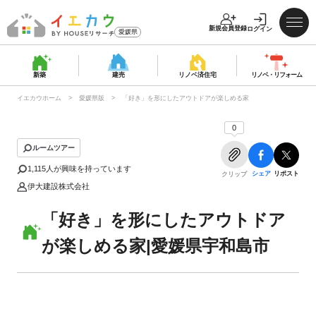
新規会員登録
ログイン
愛媛県
新築
建売
リノベ済
住宅
リノベ・
リフォーム
イエカウホーム
愛媛県版
「好き」を形にしたアウトドアが楽しめる家
0
ルームツアー
1,115
人が興味を持っています
シェア
リポスト
クリップ
伊大建設株式会社
「好き」を形にしたアウトドア
が楽しめる家|愛媛県宇和島市