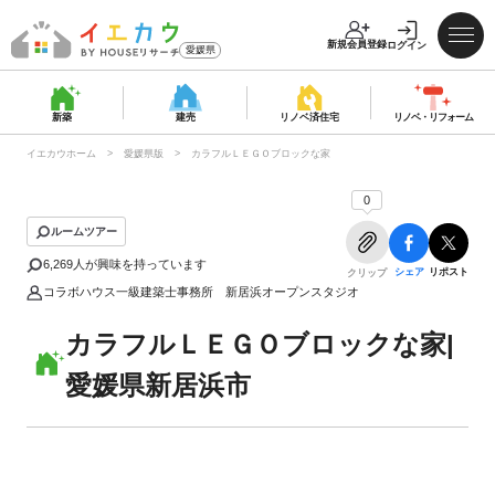
新規会員登録
ログイン
愛媛県
新築
建売
リノベ済
住宅
リノベ・
リフォーム
イエカウホーム
愛媛県版
カラフルＬＥＧＯブロックな家
0
ルームツアー
6,269
人が興味を持っています
シェア
リポスト
クリップ
コラボハウス一級建築士事務所 新居浜オープンスタジオ
カラフルＬＥＧＯブロックな家|
愛媛県新居浜市