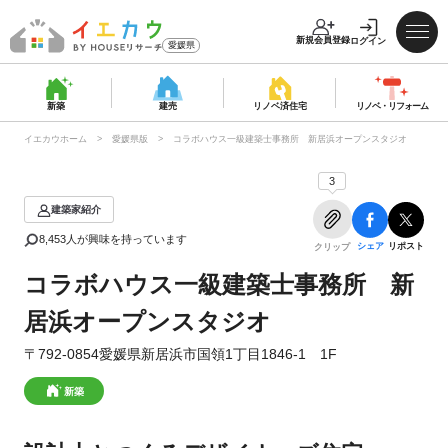
新規会員登録
ログイン
愛媛県
新築
建売
リノベ済
住宅
リノベ・
リフォーム
イエカウホーム
愛媛県版
コラボハウス一級建築士事務所 新居浜オープンスタジオ
3
建築家紹介
8,453
人が興味を持っています
シェア
リポスト
クリップ
コラボハウス一級建築士事務所 新
居浜オープンスタジオ
〒792-0854愛媛県新居浜市国領1丁目1846-1 1F
新築