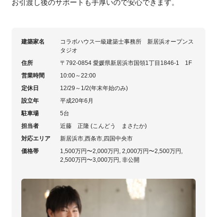
お引渡し後のサポートも手厚いので安心できます。
建築家名
コラボハウス一級建築士事務所 新居浜オープンス
タジオ
住所
〒792-0854 愛媛県新居浜市国領1丁目1846-1 1F
営業時間
10:00～22:00
定休日
12/29～1/2(年末年始のみ)
設立年
平成20年6月
駐車場
5台
担当者
近藤 正隆 (こんどう まさたか)
対応エリア
新居浜市,西条市,四国中央市
価格帯
1,500万円〜2,000万円, 2,000万円〜2,500万円,
2,500万円〜3,000万円, 非公開