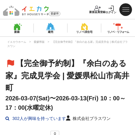
新規会員登録
ログイン
愛媛県
新築
建売
リノベ済
住宅
リノベ・
リフォーム
イエカウホーム
愛媛県版
【完全御予約制】『余白のある家』完成見学会 | 株式会社プラ
スワン
【完全御予約制】『余白のある
家』完成見学会 | 愛媛県松山市高井
町
2026-03-07(Sat)〜2026-03-13(Fri) 10：00～
17：00(水曜定休)
302
人が興味を持っています
株式会社プラスワン
0