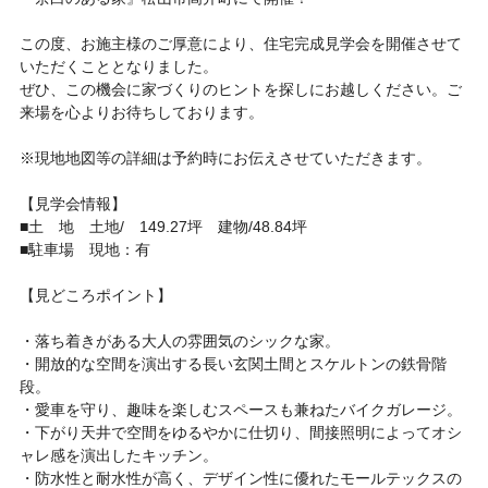
この度、お施主様のご厚意により、住宅完成見学会を開催させて
いただくこととなりました。
ぜひ、この機会に家づくりのヒントを探しにお越しください。ご
来場を心よりお待ちしております。
※現地地図等の詳細は予約時にお伝えさせていただきます。
【見学会情報】
■土 地 土地/ 149.27坪 建物/48.84坪
■駐車場 現地：有
【見どころポイント】
・落ち着きがある大人の雰囲気のシックな家。
・開放的な空間を演出する長い玄関土間とスケルトンの鉄骨階
段。
・愛車を守り、趣味を楽しむスペースも兼ねたバイクガレージ。
・下がり天井で空間をゆるやかに仕切り、間接照明によってオシ
ャレ感を演出したキッチン。
・防水性と耐水性が高く、デザイン性に優れたモールテックスの