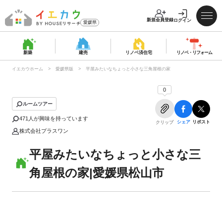
新規会員登録
ログイン
愛媛県
新築
建売
リノベ済
住宅
リノベ・
リフォーム
イエカウホーム
愛媛県版
平屋みたいなちょっと小さな三角屋根の家
0
ルームツアー
471
人が興味を持っています
シェア
リポスト
クリップ
株式会社プラスワン
平屋みたいなちょっと小さな三
角屋根の家|愛媛県松山市