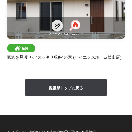
クリップする
ルームツアー
新築
家族を見渡せる”スッキリ収納”の家
(サイエンスホーム松山店)
愛媛県トップに戻る
トップページ
掲載申し込み
建築家管理画面
Q&A
利用規約