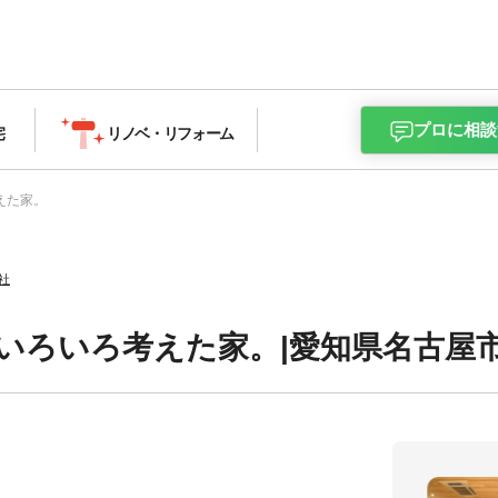
プロに相談
宅
リノベ・
リフォーム
えた家。
社
いろいろ考えた家。|愛知県名古屋