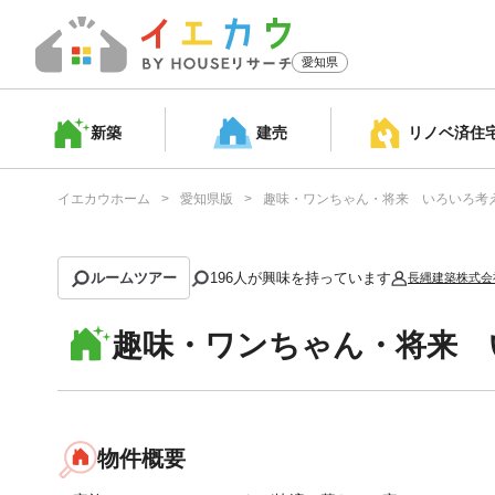
愛知県
新築
建売
リノベ済
住
イエカウホーム
愛知県版
趣味・ワンちゃん・将来 いろいろ考
ルームツアー
196
人が興味を持っています
長縄建築株式会
趣味・ワンちゃん・将来 
物件概要