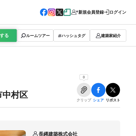
新規会員登録
ログイン
する
ルームツアー
ハッシュタグ
建築家紹介
0
市中村区
クリップ
シェア
リポスト
長縄建築株式会社