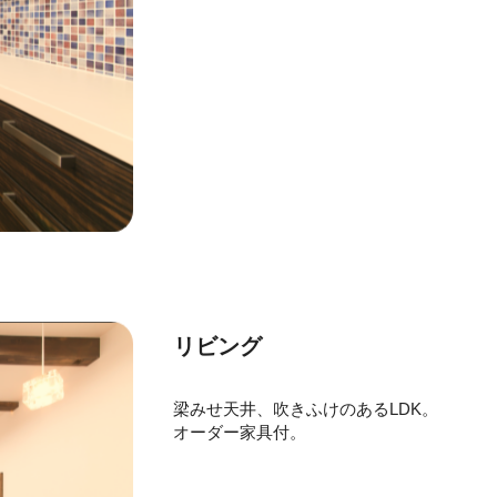
リビング
梁みせ天井、吹きふけのあるLDK。
オーダー家具付。