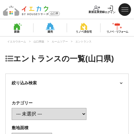
新規会員登録
ログイン
山口県
新築
建売
リノベ済
住宅
リノベ・
リフォーム
イエカウホーム
山口県版
ルームツアー
エントランス
エントランスの一覧(山口県)
絞り込み検索
カテゴリー
敷地面積