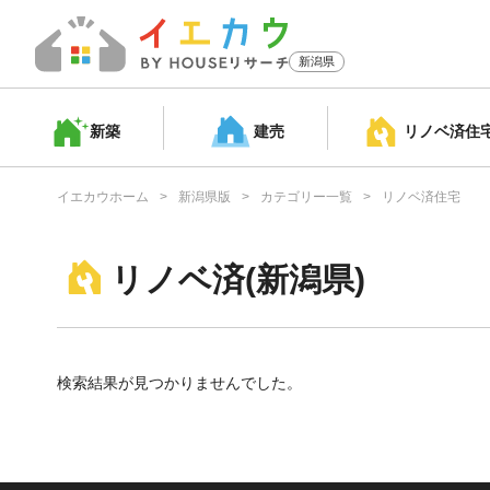
新潟県
新築
建売
リノベ済
住
イエカウホーム
新潟県版
カテゴリー一覧
リノベ済住宅
リノベ済(新潟県)
検索結果が見つかりませんでした。