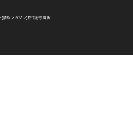
E(情報マガジン)
都道府県選択