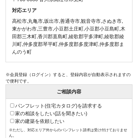
対応エリア
高松市,丸亀市,坂出市,善通寺市,観音寺市,さぬき市,
東かがわ市,三豊市,小豆郡土庄町,小豆郡小豆島町,木
田郡三木町,香川郡直島町,綾歌郡宇多津町,綾歌郡綾
川町,仲多度郡琴平町,仲多度郡多度津町,仲多度郡ま
んのう町
※会員登録（ログイン）すると、登録内容が自動表示されますの
で便利です。
ご相談内容
パンフレット(住宅カタログ)を請求する
家の相談をしたい(話を聞きたい)
家の建築を依頼したい
※ただし、対応エリア外からのパンフレット請求は受け付けておりませ
ん。