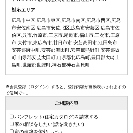
対応エリア
広島市中区,広島市東区,広島市南区,広島市西区,広島
市安佐南区,広島市安佐北区,広島市安芸区,広島市佐
伯区,呉市,竹原市,三原市,尾道市,福山市,三次市,庄原
市,大竹市,東広島市,廿日市市,安芸高田市,江田島市,
安芸郡府中町,安芸郡海田町,安芸郡熊野町,安芸郡坂
町,山県郡安芸太田町,山県郡北広島町,豊田郡大崎上
島町,世羅郡世羅町,神石郡神石高原町
※会員登録（ログイン）すると、登録内容が自動表示されますの
で便利です。
ご相談内容
パンフレット(住宅カタログ)を請求する
家の相談をしたい(話を聞きたい)
家の建築を依頼したい