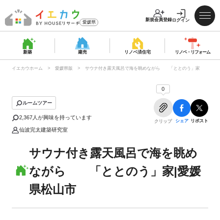
新規会員登録
ログイン
愛媛県
新築
建売
リノベ済
住宅
リノベ・
リフォーム
イエカウホーム
愛媛県版
サウナ付き露天風呂で海を眺めながら 「ととのう」家
0
ルームツアー
2,367
人が興味を持っています
シェア
リポスト
クリップ
仙波完太建築研究室
サウナ付き露天風呂で海を眺め
ながら 「ととのう」家|愛媛
県松山市