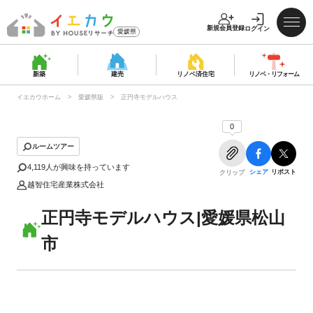
新規会員登録
ログイン
愛媛県
新築
建売
リノベ済
住宅
リノベ・
リフォーム
イエカウホーム
愛媛県版
正円寺モデルハウス
0
ルームツアー
4,119
人が興味を持っています
シェア
リポスト
クリップ
越智住宅産業株式会社
正円寺モデルハウス|愛媛県松山
市