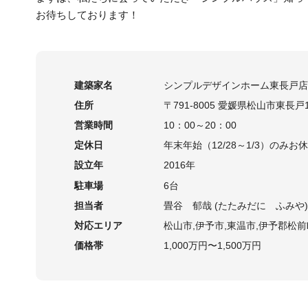
お待ちしております！
建築家名
シンプルデザインホーム東長戸店
住所
〒791-8005 愛媛県松山市東長戸1
営業時間
10：00～20：00
定休日
年末年始（12/28～1/3）のみお
設立年
2016年
駐車場
6台
担当者
畳谷 郁哉 (たたみだに ふみや)
対応エリア
松山市,伊予市,東温市,伊予郡松
価格帯
1,000万円〜1,500万円