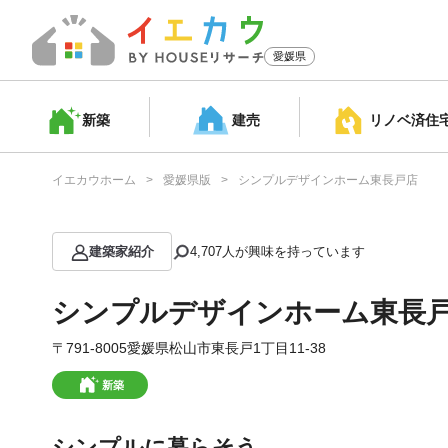
愛媛県
新築
建売
リノベ済
住
イエカウホーム
愛媛県版
シンプルデザインホーム東長戸店
建築家紹介
4,707
人が興味を持っています
シンプルデザインホーム東長
〒791-8005愛媛県松山市東長戸1丁目11-38
新築
シンプルに暮らそう