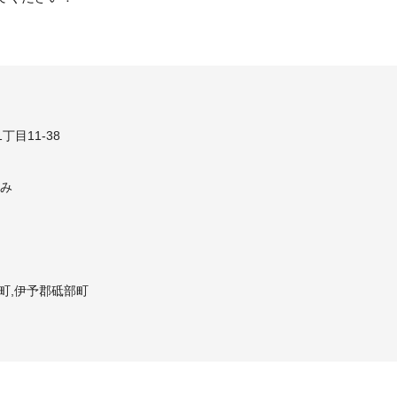
丁目11-38
休み
前町,伊予郡砥部町