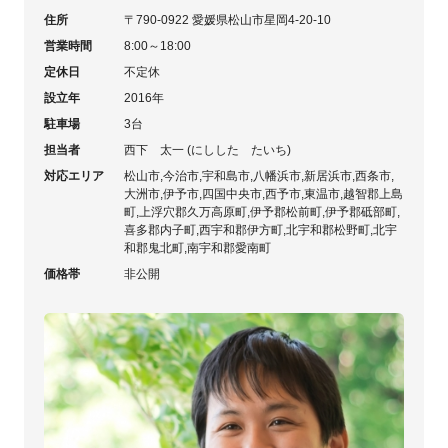
住所
〒790-0922 愛媛県松山市星岡4-20-10
営業時間
8:00～18:00
定休日
不定休
設立年
2016年
駐車場
3台
担当者
西下 太一 (にしした たいち)
対応エリア
松山市,今治市,宇和島市,八幡浜市,新居浜市,西条市,
大洲市,伊予市,四国中央市,西予市,東温市,越智郡上島
町,上浮穴郡久万高原町,伊予郡松前町,伊予郡砥部町,
喜多郡内子町,西宇和郡伊方町,北宇和郡松野町,北宇
和郡鬼北町,南宇和郡愛南町
価格帯
非公開