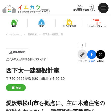
新規会員登録
ログイン
愛媛県
新築
建売
リノベ済
住宅
リノベ・
リフォーム
イエカウホーム
愛媛県版
西下太一建築設計室
4
建築家紹介
6,201
人が興味を持っています
シェア
リポスト
クリップ
西下太一建築設計室
〒790-0922愛媛県松山市星岡4-20-10
新築
愛媛県松山市を拠点に、主に木造住宅の