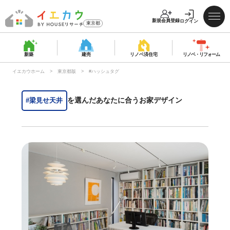
新規会員登録
ログイン
東京都
新築
建売
リノベ済
住宅
リノベ・
リフォーム
イエカウホーム
東京都版
#ハッシュタグ
を選んだあなたに合うお家デザイン
#梁見せ天井