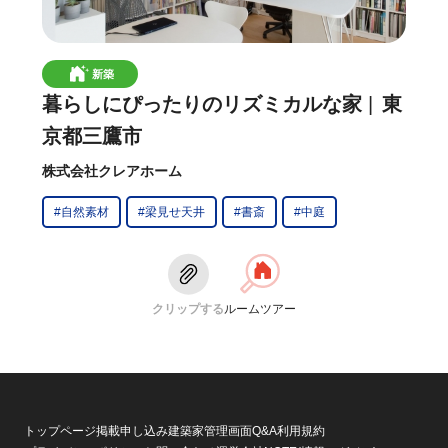
新築
暮らしにぴったりのリズミカルな家
東
京都三鷹市
株式会社クレアホーム
#自然素材
#梁見せ天井
#書斎
#中庭
クリップする
ルームツアー
トップページ
掲載申し込み
建築家管理画面
Q&A
利用規約