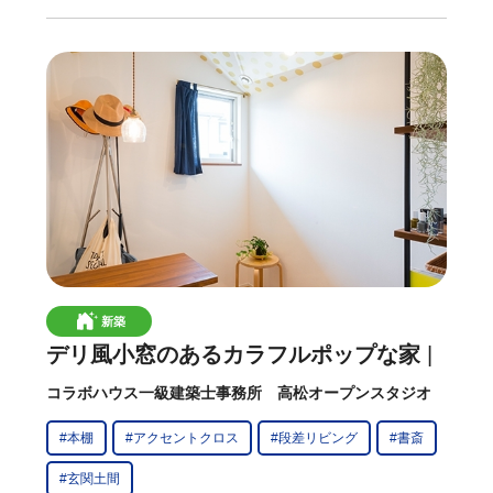
新築
デリ風小窓のあるカラフルポップな家
コラボハウス一級建築士事務所 高松オープンスタジオ
#本棚
#アクセントクロス
#段差リビング
#書斎
#玄関土間