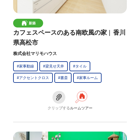
新築
カフェスペースのある南欧風の家
香川
県高松市
株式会社マリモハウス
#家事動線
#梁見せ天井
#タイル
#アクセントクロス
#書斎
#家事ルーム
クリップする
ルームツアー