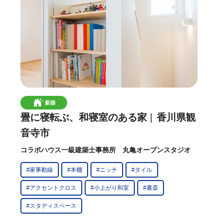
新築
畳に寝転ぶ、和寝室のある家
香川県観
音寺市
コラボハウス一級建築士事務所 丸亀オープンスタジオ
#家事動線
#本棚
#ニッチ
#タイル
#アクセントクロス
#小上がり和室
#書斎
#スタディスペース