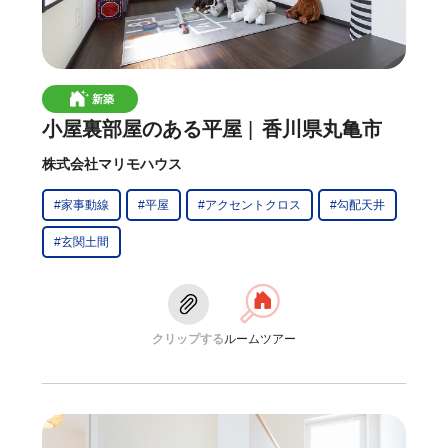
新築
小屋裏部屋のある平屋
香川県丸亀市
株式会社マリモハウス
#家事動線
#平屋
#アクセントクロス
#勾配天井
#玄関土間
クリップする
ルームツアー