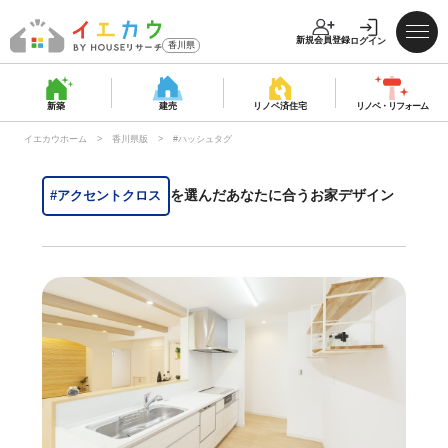
新規会員登録
ログイン
香川県
新築
建売
リノベ済
住宅
リノベ・
リフォーム
イエカウホーム
香川県版
#ハッシュタグ
を選んだあなたに合うお家デザイン
#アクセントクロス